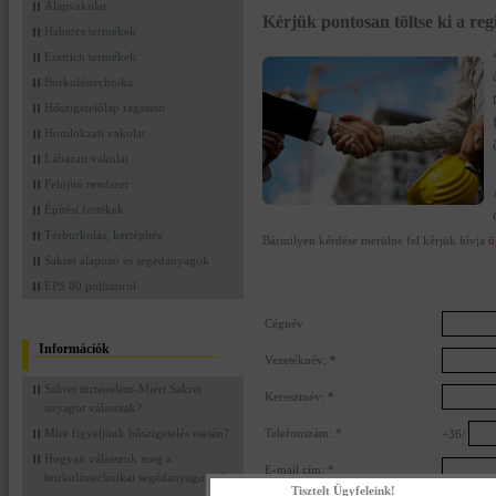
Alapvakolat
Kérjük pontosan töltse ki a regi
Habarcs termékek
Esztrich termékek
Burkolástechnika
Hőszigetelőlap ragasztó
Homlokzati vakolat
Lábazati vakolat
Felújító rendszer
Építési festékek
Térburkolás, kertépítés
Bármilyen kérdése merülne fel kérjük hívja
ü
Sakret alapozó és segédanyagok
EPS 80 polisztirol
Cégnév
Információk
Vezetéknév: *
Sakret történelem-Miért Sakret
Keresztnév: *
anyagot válasszak?
Mire figyeljünk hőszigetelés esetén?
Telefonszám: *
+36/
Hogyan válasszuk meg a
E-mail cím: *
burkolástechnikai segédanyagokat?
Tisztelt Ügyfeleink!