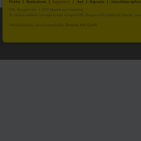
Főoldal
Bejelentkezés
Regisztráció
Ászf
Kapcsolat
Adatvédelmi tájékoz
KBL-Hungária Kft. © 2026 Minden jog fenntartva
Az oldalon található szöveges és képi anyagok KBL-Hungária Kft tulajdonát képezik, másod
Weboldalkészítés, keresőoptimalizálás:
Deutsche Web GmbH.