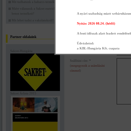
Mit tudhatunk a habarcs termékekről?
Jelszó: *
Miért válasszuk a Sakret esztrich
Számlázási cím: *
beton termékeit?
A nyári szabadság miatt webáruházunk 
Mit lehet tudni a vakolatokról?
Nyitás: 2026 08.24. (hétfő)
A fenti időszak alatt leadott rendelése
Partner oldalaink
Üdvözlettel:
a KBL-Hungária Kft. csapata
Sakret-Hungária
Szállítási cím: *
(
megegyezik a számlázási
címmel
)
Sakret Árlista 2015