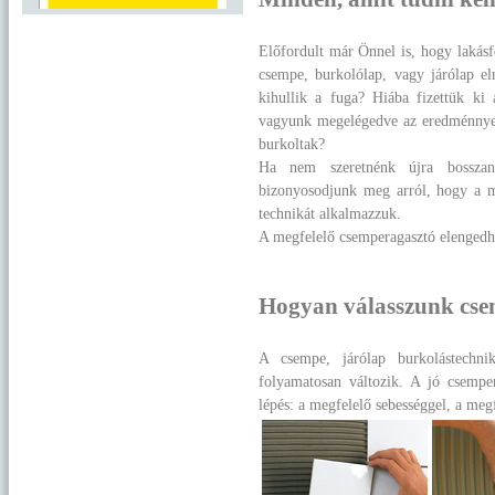
Előfordult már Önnel is, hogy lakásfe
csempe, burkolólap, vagy járólap el
kihullik a fuga? Hiába fizettük ki
vagyunk megelégedve az eredménnyel
burkoltak?
Ha nem szeretnénk újra bosszan
bizonyosodjunk meg arról, hogy a m
technikát alkalmazzuk.
A megfelelő csemperagasztó elengedhe
Hogyan válasszunk cse
A csempe, járólap burkolástechnik
folyamatosan változik. A jó csempe
lépés: a megfelelő sebességgel, a meg