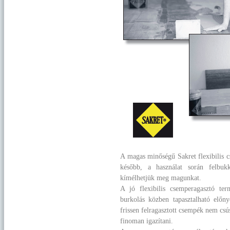
A magas minőségű Sakret flexibilis c
később, a használat során felbukk
kímélhetjük meg magunkat.
A jó flexibilis csemperagasztó ter
burkolás közben tapasztalható előn
frissen felragasztott csempék nem cs
finoman igazítani.