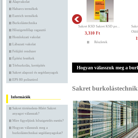
Alapvakolat
Habarcs termékek
Esztrich termékek
Burkolástechnika
ret SHG 5 liter
Sakret SKA Homlokzati h...
Sakret EF Euroflex
Hőszigetelőlap ragasztó
ószermente...
Cementbázisú,...
3,110 Ft
Homlokzati vakolat
19,980 Ft
9,025 Ft
Részletek
Lábazati vakolat
Részletek
Részletek
Felújító rendszer
Építési festékek
Térburkolás, kertépítés
Hogyan válasszuk meg a burk
Sakret alapozó és segédanyagok
EPS 80 polisztirol
Sakret burkolástechni
Információk
Sakret történelem-Miért Sakret
anyagot válasszak?
Mire figyeljünk hőszigetelés esetén?
Hogyan válasszuk meg a
burkolástechnikai segédanyagokat?