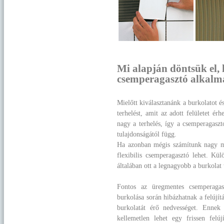
Mi alapján döntsük el, 
csemperagasztó alkalm
Mielőtt kiválasztanánk a burkolatot 
terhelést, amit az adott felületet é
nagy a terhelés, így a csemperagaszt
tulajdonságától függ.
Ha azonban mégis számítunk nagy mec
flexibilis csemperagasztó lehet. Kül
általában ott a legnagyobb a burkolat t
Fontos az üregmentes csemperagas
burkolása során hibázhatnak a felújít
burkolatát érő nedvességet. Ennek
kellemetlen lehet egy frissen felúj