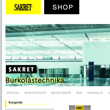
FŐOLDAL
BEJELENTKEZÉS
REGISZTRÁCIÓ
ÁSZF
KAPCSOLAT
S
Kategóriák