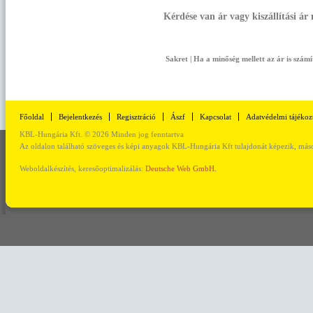
Kérdése van ár vagy kiszállítási ár
Sakret
| Ha a minőség mellett az ár is számí
Főoldal
Bejelentkezés
Regisztráció
Ászf
Kapcsolat
Adatvédelmi tájékoz
KBL-Hungária Kft. © 2026 Minden jog fenntartva
Az oldalon található szöveges és képi anyagok KBL-Hungária Kft tulajdonát képezik, másod
Weboldalkészítés, keresőoptimalizálás:
Deutsche Web GmbH.