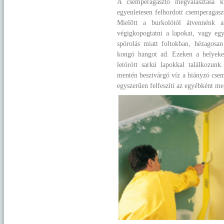
A csemperagasztó megválasztása k
egyenletesen felhordott csemperagasz
Mielőtt a burkolótól átvennénk a
végigkopogtatni a lapokat, vagy eg
spórolás miatt foltokban, hézagosa
kongó hangot ad. Ezeken a helyeke
letörött sarkú lapokkal találkozunk
mentén beszivárgó víz a hiányzó csem
egyszerűen felfeszíti az egyébként me