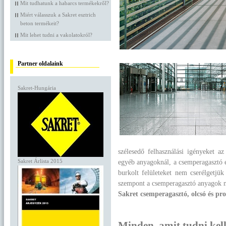
Mit tudhatunk a habarcs termékekről?
Miért válasszuk a Sakret esztrich
beton termékeit?
Mit lehet tudni a vakolatokról?
Partner oldalaink
Sakret-Hungária
szélesedő felhasználási igényeket 
Sakret Árlista 2015
egyéb anyagoknál, a csemperagasztó e
burkolt felületeket nem cserélgetjük 
szempont a csemperagasztó anyagok mi
Sakret csemperagasztó, olcsó és pro
Minden, amit tudni kel