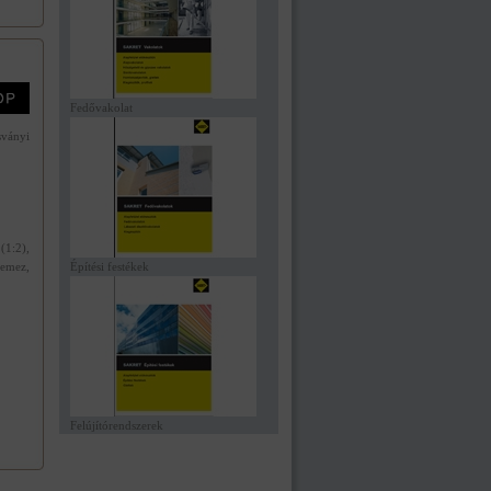
Fedővakolat
ványi
(1:2),
lemez,
Építési festékek
Felújítórendszerek