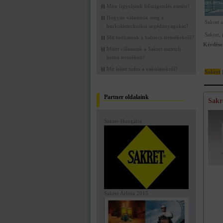
Mire figyeljünk hőszigetelés esetén?
Hogyan válasszuk meg a
Sakret 
burkolástechnikai segédanyagokat?
Sakret, 
Mit tudhatunk a habarcs termékekről?
Kérdése 
Miért válasszuk a Sakret esztrich
beton termékeit?
Mit lehet tudni a vakolatokról?
Sakret
|
Partner oldalaink
Sakr
Sakret-Hungária
Sakret Árlista 2015