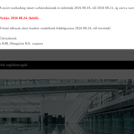
A nyári szabadság miatt webáruházunk és üzletünk 2026 08.10.-től 2026 08.21.-ig zárva tart
Nyitás: 2026 08.24. (hétfő)
et KSD Sakret KSD po...
Sakret SHG 5 liter
Sakret SKA Homlokzati h..
A fenti időszak alatt leadott rendelések feldolgozása 2026 08.24.-től történik!
Oldószermente...
3,310 Ft
3,110 Ft
19,980 Ft
Üdvözlettel:
Részletek
Részletek
a KBL-Hungária Kft. csapata
Részletek
rich segédanyagok