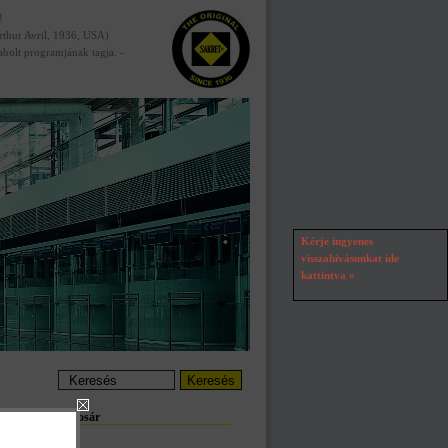
!
Arthur Avril, 1936, USA)
abolt programjának tagja. -
Kérje ingyenes
visszahívásunkat ide
kattintva »
Kosár