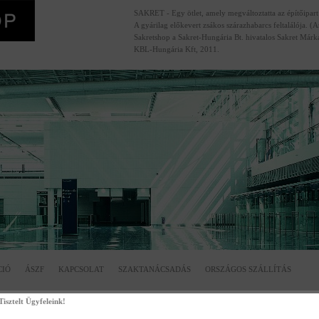
SAKRET - Egy ötlet, amely megváltoztatta az építőipart
A gyárilag előkevert zsákos szárazhabarcs feltalálója. (
Sakretshop a Sakret-Hungária Bt. hivatalos Sakret Márk
KBL-Hungária Kft, 2011.
CIÓ
ÁSZF
KAPCSOLAT
SZAKTANÁCSADÁS
ORSZÁGOS SZÁLLÍTÁS
Tisztelt Ügyfeleink!