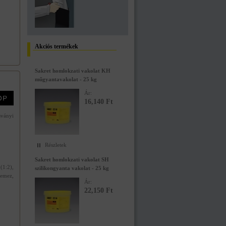
Akciós termékek
Sakret homlokzati vakolat KH
műgyantavakolat - 25 kg
Ár:
16,140 Ft
ványi
Részletek
Sakret homlokzati vakolat SH
(1:2),
szilikongyanta vakolat - 25 kg
lemez,
Ár:
22,150 Ft