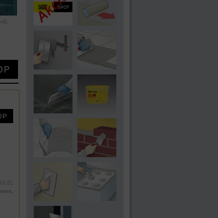
ről.
(1:2),
lemez,