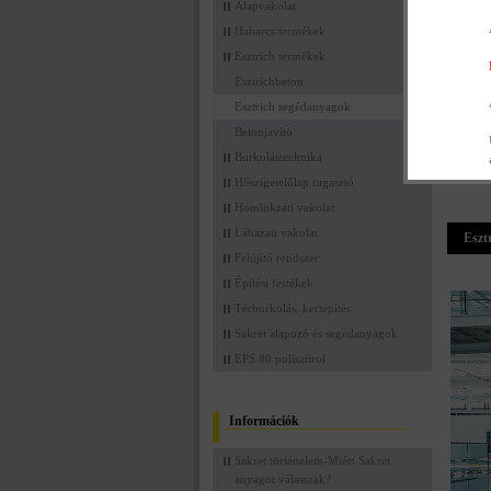
Alapvakolat
Habarcs termékek
Esztrich termékek
Esztrichbeton
Sakr
Esztrich segédanyagok
Betonjavító
Burkolástechnika
Hőszigetelőlap ragasztó
Homlokzati vakolat
Lábazati vakolat
Eszt
Felújító rendszer
Építési festékek
Térburkolás, kertépítés
Sakret alapozó és segédanyagok
EPS 80 polisztirol
Információk
Sakret történelem-Miért Sakret
anyagot válasszak?