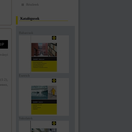
Részletek
Katalógusok
Habarcsok
ványi
Esztrich
(1:2),
lemez,
Vakolatok