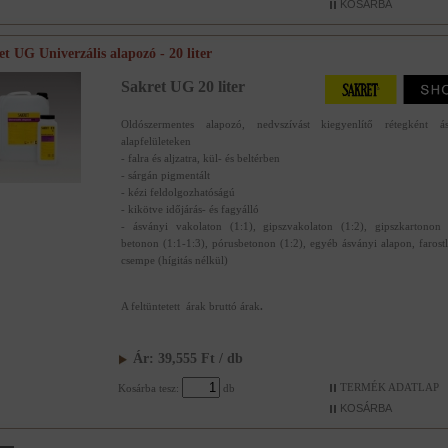
et UG Univerzális alapozó - 20 liter
Sakret UG 20 liter
Oldószermentes alapozó, nedvszívást kiegyenlítő rétegként ás
alapfelületeken
- falra és aljzatra, kül- és beltérben
- sárgán pigmentált
- kézi feldolgozhatóságú
- kikötve időjárás- és fagyálló
- ásványi vakolaton (1:1), gipszvakolaton (1:2), gipszkartonon 
betonon (1:1-1:3), pórusbetonon (1:2), egyéb ásványi alapon, farost
csempe (hígitás nélkül)
A feltüntetett árak bruttó árak
.
Ár:
39,555
Ft
/ db
TERMÉK ADATLAP
Kosárba tesz:
db