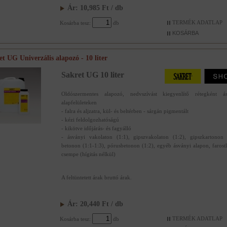
Ár:
10,985
Ft
/ db
TERMÉK ADATLAP
Kosárba tesz:
db
et UG Univerzális alapozó - 10 liter
Sakret UG 10 liter
Oldószermentes alapozó, nedvszívást kiegyenlítő rétegként ás
alapfelületeken
- falra és aljzatra, kül- és beltérben - sárgán pigmentált
- kézi feldolgozhatóságú
- kikötve időjárás- és fagyálló
- ásványi vakolaton (1:1), gipszvakolaton (1:2), gipszkartonon 
betonon (1:1-1:3), pórusbetonon (1:2), egyéb ásványi alapon, farost
csempe (hígitás nélkül)
A feltüntetett árak bruttó árak.
Ár:
20,440
Ft
/ db
TERMÉK ADATLAP
Kosárba tesz:
db