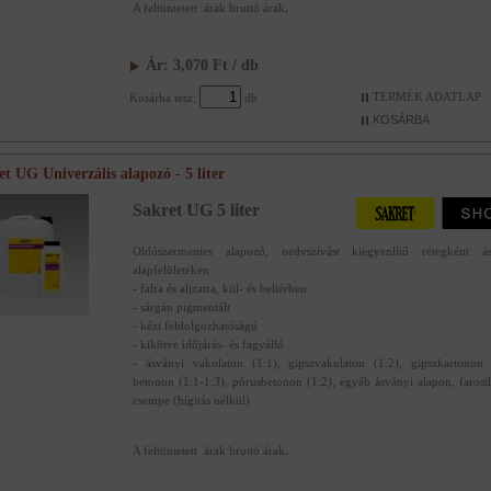
A feltüntetett árak bruttó árak
.
Ár:
3,070
Ft
/ db
TERMÉK ADATLAP
Kosárba tesz:
db
et UG Univerzális alapozó - 5 liter
Sakret UG 5 liter
Oldószermentes alapozó, nedvszívást kiegyenlítő rétegként ás
alapfelületeken
- falra és aljzatra, kül- és beltérben
- sárgán pigmentált
- kézi feldolgozhatóságú
- kikötve időjárás- és fagyálló
- ásványi vakolaton (1:1), gipszvakolaton (1:2), gipszkartonon 
betonon (1:1-1:3), pórusbetonon (1:2), egyéb ásványi alapon, farost
csempe (hígitás nélkül)
A feltüntetett árak bruttó árak
.