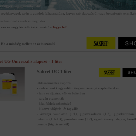
a segédanyagok terén is gondolt felhasználóira, legyen szó alapozásról vagy betonfesték termékek
profeszionális és olcsó megoldás
van ár vagy kiszállítási ár miatt? -
Tegye fel!
 Ha a minőség mellett az ár is számít!
et UG Univerzális alapozó - 1 liter
Sakret UG 1 liter
Oldószermentes alapozó
- nedvszívást kiegyenlítő rétegként ásványi alapfelületeken
- falra és aljzatra, kül- és beltérben
- sárgán pigmentált
- kézi feldolgozhatóságú
- kikötve időjárás- és fagyálló
- ásványi vakolaton (1:1), gipszvakolaton (1:2), gipszkartonon 
betonon (1:1-1:3), pórusbetonon (1:2), egyéb ásványi alapon, farost
csempe (hígitás nélkül)