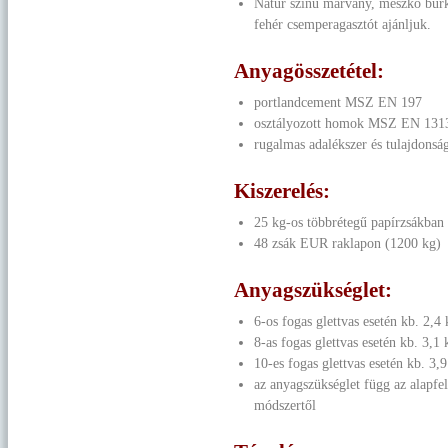
Natúr színű márvány, mészkő b
fehér csemperagasztót ajánljuk.
Anyagösszetétel:
portlandcement MSZ EN 197
osztályozott homok MSZ EN 131
rugalmas adalékszer és tulajdonsá
Kiszerelés:
25 kg-os többrétegű papírzsákban
48 zsák EUR raklapon (1200 kg)
Anyagszükséglet:
6-os fogas glettvas esetén kb. 2,4
8-as fogas glettvas esetén kb. 3,1
10-es fogas glettvas esetén kb. 3,
az anyagszükséglet függ az alapfel
módszertől