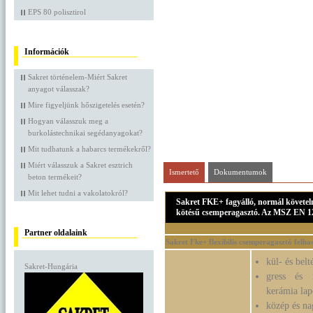
EPS 80 polisztirol
Információk
Sakret történelem-Miért Sakret
anyagot válasszak?
Mire figyeljünk hőszigetelés esetén?
Hogyan válasszuk meg a
burkolástechnikai segédanyagokat?
Mit tudhatunk a habarcs termékekről?
Miért válasszuk a Sakret esztrich
Ismertető
Dokumentumok
beton termékeit?
Mit lehet tudni a vakolatokról?
Sakret FKE+ fagyálló, normál követel
kötésű csemperagasztó. Az MSZ EN 1
Partner oldalaink
Sakret Fke+ flexibilis csemperagasztó felhas
kül- és belté
Sakret-Hungária
gress és
kerámia la
közép és n