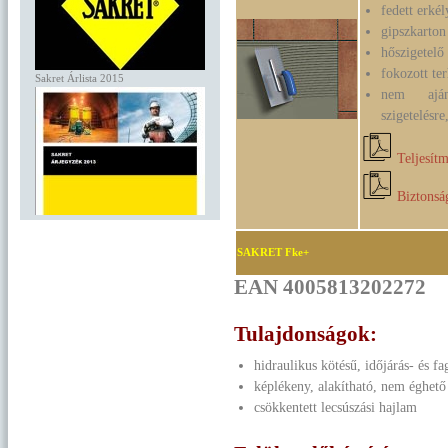
fedett erkél
gipszkarton
hőszigetelő
fokozott ter
Sakret Árlista 2015
nem aján
szigetelésre
Teljesítm
Biztonság
SAKRET Fke+
EAN 4005813202272
Tulajdonságok:
hidraulikus kötésű, időjárás- és fa
képlékeny, alakítható, nem éghető
csökkentett lecsúszási hajlam