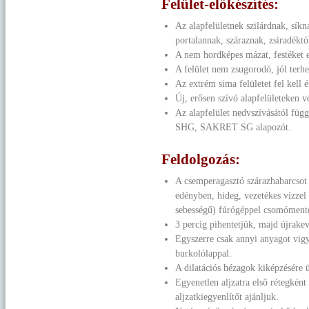
Felület-előkészítés:
Az alapfelületnek szilárdnak, síkn
portalannak, száraznak, zsiradéktól
A nem hordképes mázat, festéket el
A felület nem zsugorodó, jól terhe
Az extrém sima felületet fel kell é
Új, erősen szívó alapfelületeken 
Az alapfelület nedvszívásától 
SHG, SAKRET SG alapozót.
Feldolgozás:
A csemperagasztó szárazhabarcsot 
edényben, hideg, vezetékes vízzel 
sebességű) fúrógéppel csomómente
3 percig pihentetjük, majd újrakev
Egyszerre csak annyi anyagot vigyü
burkolólappal.
A dilatációs hézagok kiképzésére 
Egyenetlen aljzatra első rétegk
aljzatkiegyenlítőt ajánljuk.