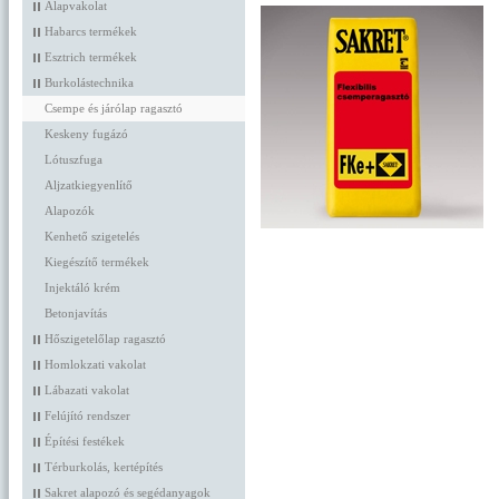
Alapvakolat
Habarcs termékek
Esztrich termékek
Burkolástechnika
Csempe és járólap ragasztó
Keskeny fugázó
Lótuszfuga
Aljzatkiegyenlítő
Alapozók
Kenhető szigetelés
Kiegészítő termékek
Injektáló krém
Betonjavítás
Hőszigetelőlap ragasztó
Homlokzati vakolat
Lábazati vakolat
Felújító rendszer
Építési festékek
Térburkolás, kertépítés
Sakret alapozó és segédanyagok