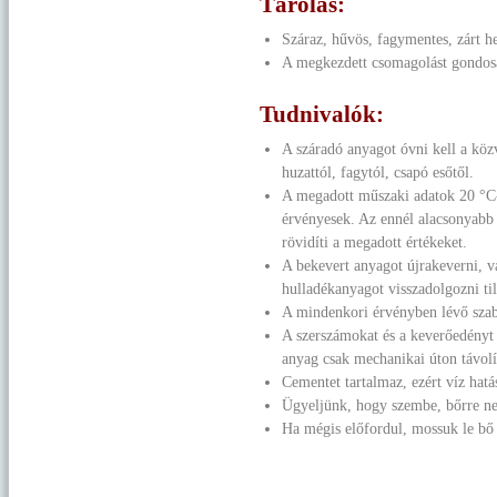
Tárolás:
Száraz, hűvös, fagymentes, zárt he
A megkezdett csomagolást gondosa
Tudnivalók:
A száradó anyagot óvni kell a közv
huzattól, fagytól, csapó esőtől.
A megadott műszaki adatok 20 °C-
érvényesek. Az ennél alacsonyabb
rövidíti a megadott értékeket.
A bekevert anyagot újrakeverni, 
hulladékanyagot visszadolgozni til
A mindenkori érvényben lévő szab
A szerszámokat és a keverőedényt 
anyag csak mechanikai úton távolí
Cementet tartalmaz, ezért víz hatá
Ügyeljünk, hogy szembe, bőrre ne
Ha mégis előfordul, mossuk le bő 