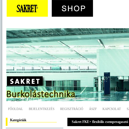
FŐOLDAL
BEJELENTKEZÉS
REGISZTRÁCIÓ
ÁSZF
KAPCSOLAT
S
Kategóriák
Sakret FKE+ flexibilis csemperagasztó