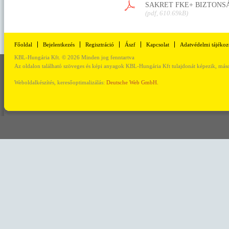
SAKRET FKE+ BIZTONS
(pdf, 610.69kB)
Főoldal
Bejelentkezés
Regisztráció
Ászf
Kapcsolat
Adatvédelmi tájékoz
KBL-Hungária Kft. © 2026 Minden jog fenntartva
Az oldalon található szöveges és képi anyagok KBL-Hungária Kft tulajdonát képezik, másod
Weboldalkészítés, keresőoptimalizálás:
Deutsche Web GmbH.