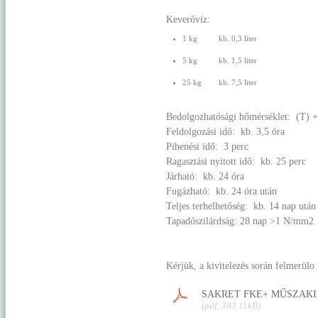
Keverővíz:
1 kg
kb. 0,3 liter
5 kg
kb. 1,5 liter
25 kg
kb. 7,5 liter
Bedolgozhatósági hőmérséklet: (T) 
Feldolgozási idő: kb. 3,5 óra
Pihenési idő: 3 perc
Ragasztási nyitott idő: kb. 25 perc
Járható: kb. 24 óra
Fugázható: kb. 24 óra után
Teljes terhelhetőség: kb. 14 nap után
Tapadószilárdság: 28 nap >1 N/mm
2
Kérjük, a kivitelezés során felmerülo
SAKRET FKE+ MŰSZAKI
(pdf, 383.11kB)